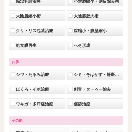
陥没乳頭治療
小陰唇縮小・副皮除去術
大陰唇縮小術
大陰唇肥大術
クリトリス包茎治療
膣縮小・膣壁縮小
処女膜再生
へそ形成
お肌
シワ・たるみ治療
シミ・そばかす・肝斑・美肌治療
ほくろ・イボ治療
刺青・タトゥー除去
ワキガ・多汗症治療
傷跡治療
その他