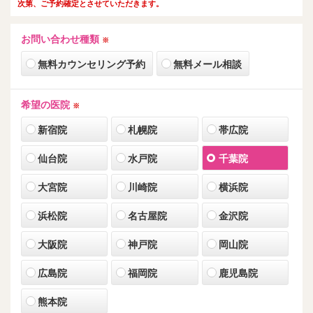
次第、ご予約確定とさせていただきます。
お問い合わせ種類
※
無料カウンセリング予約
無料メール相談
希望の医院
※
新宿院
札幌院
帯広院
仙台院
水戸院
千葉院
大宮院
川崎院
横浜院
浜松院
名古屋院
金沢院
大阪院
神戸院
岡山院
広島院
福岡院
鹿児島院
熊本院