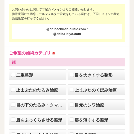
お問い合わせに関して下記のドメインよりご連絡いたします。
携帯電話にて迷惑メールフィルター設定をしている場合は、下記ドメインの指定
受信設定を行ってください。
@chibachuoh-clinic.com /
@chiba-biyo.com
ご希望の施術カテゴリ
※
顔
二重整形
目を大きくする整形
上まぶたのたるみ治療
上まぶたのくぼみ治療
目の下のたるみ・クマ治療
目元のシワ治療
唇をふっくらさせる整形
唇を薄くする整形