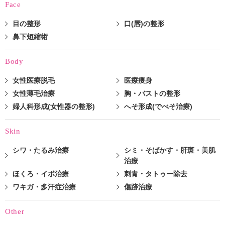
Face
目の整形
口(唇)の整形
鼻下短縮術
Body
女性医療脱毛
医療痩身
女性薄毛治療
胸・バストの整形
婦人科形成(女性器の整形)
へそ形成(でべそ治療)
Skin
シワ・たるみ治療
シミ・そばかす・肝斑・美肌
治療
ほくろ・イボ治療
刺青・タトゥー除去
ワキガ・多汗症治療
傷跡治療
Other