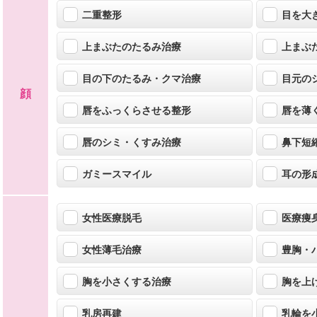
二重整形
目を大
上まぶたのたるみ治療
上まぶ
目の下のたるみ・クマ治療
目元の
顔
唇をふっくらさせる整形
唇を薄
唇のシミ・くすみ治療
鼻下短
ガミースマイル
耳の形
女性医療脱毛
医療痩
女性薄毛治療
豊胸・
胸を小さくする治療
胸を上
乳房再建
乳輪を