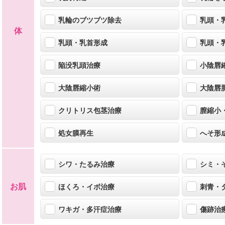
乳輪のブツブツ除去
乳頭・
体
乳頭・乳首形成
乳頭・
陥没乳頭治療
小陰唇
大陰唇縮小術
大陰唇
クリトリス包茎治療
膣縮小
処女膜再生
へそ形
シワ・たるみ治療
シミ・
お肌
ほくろ・イボ治療
刺青・
ワキガ・多汗症治療
傷跡治