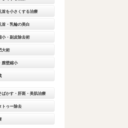
乳首を小さくする治療
乳首・乳輪の美白
縮小・副皮除去術
肥大術
・膣壁縮小
成
そばかす・肝斑・美肌治療
タトゥー除去
療