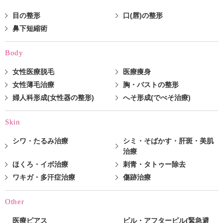
目の整形
口(唇)の整形
鼻下短縮術
Body
女性医療脱毛
医療痩身
女性薄毛治療
胸・バストの整形
婦人科形成(女性器の整形)
へそ形成(でべそ治療)
Skin
シワ・たるみ治療
シミ・そばかす・肝斑・美肌
治療
ほくろ・イボ治療
刺青・タトゥー除去
ワキガ・多汗症治療
傷跡治療
Other
医療ピアス
ピル・アフターピル(緊急避