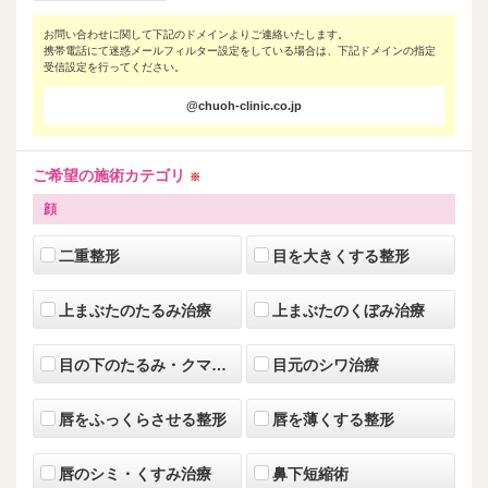
お問い合わせに関して下記のドメインよりご連絡いたします。
携帯電話にて迷惑メールフィルター設定をしている場合は、下記ドメインの指定
受信設定を行ってください。
@chuoh-clinic.co.jp
ご希望の施術カテゴリ
※
顔
二重整形
目を大きくする整形
上まぶたのたるみ治療
上まぶたのくぼみ治療
目の下のたるみ・クマ治療
目元のシワ治療
唇をふっくらさせる整形
唇を薄くする整形
唇のシミ・くすみ治療
鼻下短縮術