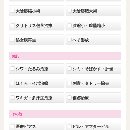
大陰唇縮小術
大陰唇肥大術
クリトリス包茎治療
膣縮小・膣壁縮小
処女膜再生
へそ形成
お肌
シワ・たるみ治療
シミ・そばかす・肝斑・美肌治療
ほくろ・イボ治療
刺青・タトゥー除去
ワキガ・多汗症治療
傷跡治療
その他
医療ピアス
ピル・アフターピル