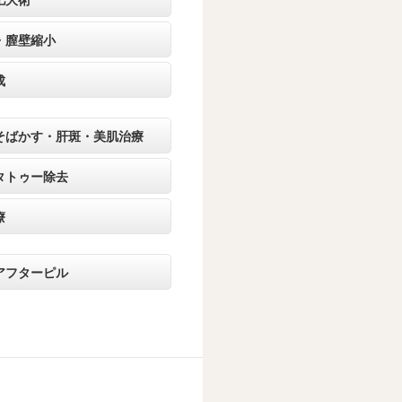
肥大術
・膣壁縮小
成
そばかす・肝斑・美肌治療
タトゥー除去
療
アフターピル