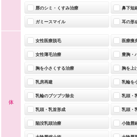
唇のシミ・くすみ治療
鼻下短
ガミースマイル
耳の形
女性医療脱毛
医療痩
女性薄毛治療
豊胸・
胸を小さくする治療
胸を上
乳房再建
乳輪を
乳輪のブツブツ除去
乳頭・
体
乳頭・乳首形成
乳頭・
陥没乳頭治療
小陰唇