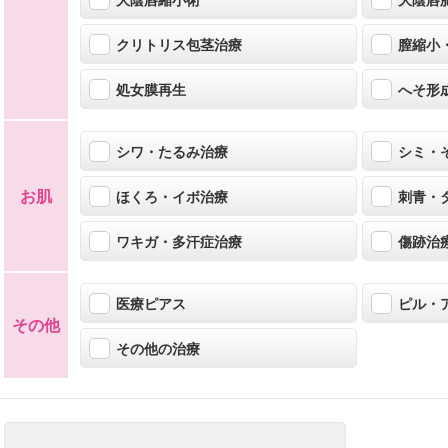
大陰唇縮小術
大陰唇
クリトリス包茎治療
膣縮小
処女膜再生
へそ形
シワ・たるみ治療
シミ・
お肌
ほくろ・イボ治療
刺青・
ワキガ・多汗症治療
傷跡治
医療ピアス
ピル・
その他
その他の治療