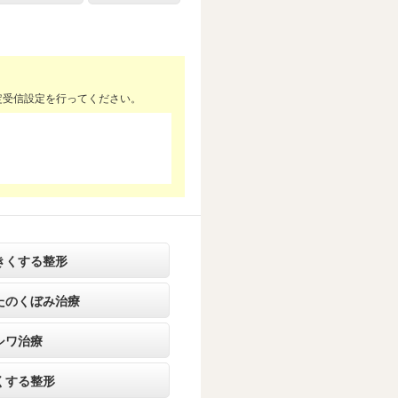
定受信設定を行ってください。
きくする整形
たのくぼみ治療
シワ治療
くする整形