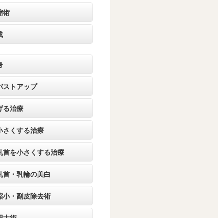
縮術
成
身
バストアップ
げる治療
小さくする治療
乳首を小さくする治療
乳首・乳輪の美白
縮小・副皮除去術