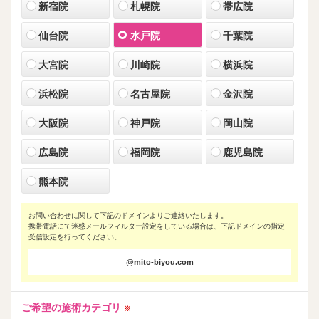
新宿院
札幌院
帯広院
仙台院
水戸院
千葉院
大宮院
川崎院
横浜院
浜松院
名古屋院
金沢院
大阪院
神戸院
岡山院
広島院
福岡院
鹿児島院
熊本院
お問い合わせに関して下記のドメインよりご連絡いたします。
携帯電話にて迷惑メールフィルター設定をしている場合は、下記ドメインの指定
受信設定を行ってください。
@mito-biyou.com
ご希望の施術カテゴリ
※