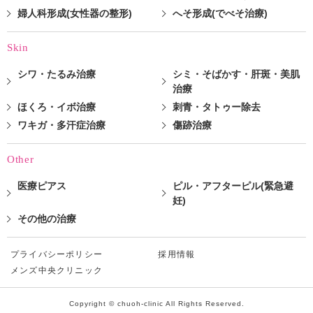
婦人科形成(女性器の整形)
へそ形成(でべそ治療)
Skin
シワ・たるみ治療
シミ・そばかす・肝斑・美肌
治療
ほくろ・イボ治療
刺青・タトゥー除去
ワキガ・多汗症治療
傷跡治療
Other
医療ピアス
ピル・アフターピル(緊急避
妊)
その他の治療
プライバシーポリシー
採用情報
メンズ中央クリニック
Copyright © chuoh-clinic All Rights Reserved.