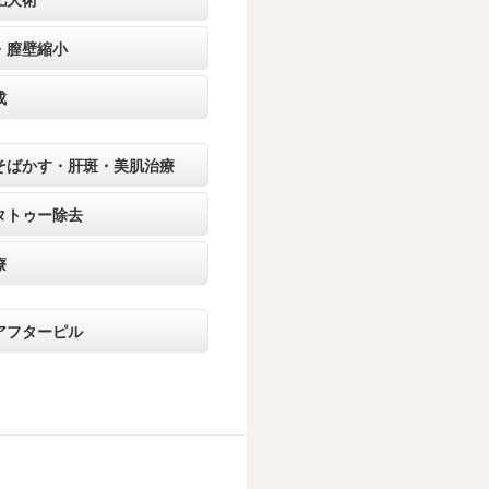
肥大術
・膣壁縮小
成
そばかす・肝斑・美肌治療
タトゥー除去
療
アフターピル