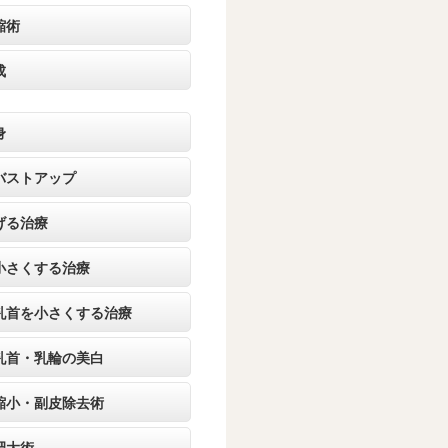
縮術
成
身
バストアップ
げる治療
小さくする治療
乳首を小さくする治療
乳首・乳輪の美白
縮小・副皮除去術