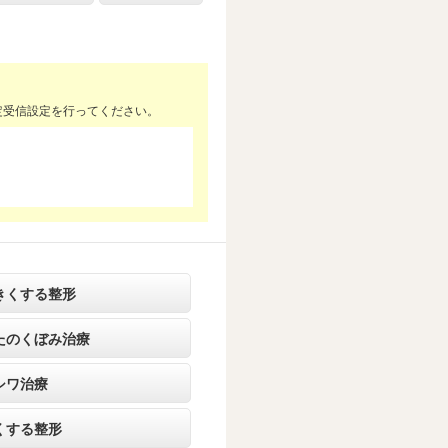
定受信設定を行ってください。
きくする整形
たのくぼみ治療
シワ治療
くする整形