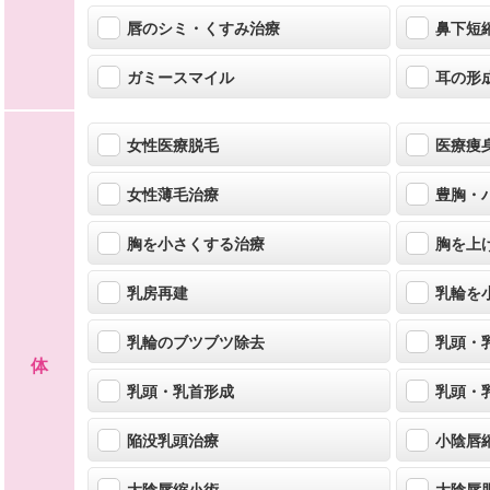
唇のシミ・くすみ治療
鼻下短
ガミースマイル
耳の形
女性医療脱毛
医療痩
女性薄毛治療
豊胸・
胸を小さくする治療
胸を上
乳房再建
乳輪を
乳輪のブツブツ除去
乳頭・
体
乳頭・乳首形成
乳頭・
陥没乳頭治療
小陰唇