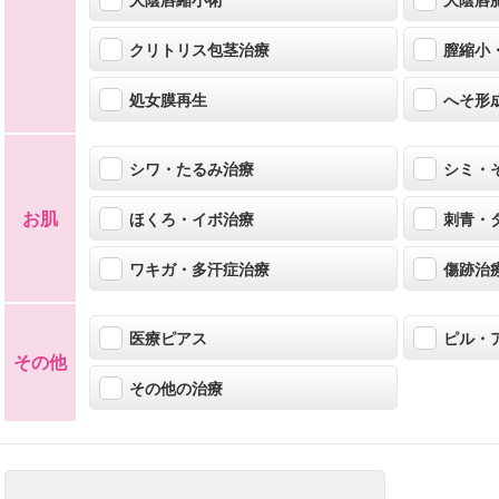
大陰唇縮小術
大陰唇
クリトリス包茎治療
膣縮小
処女膜再生
へそ形
シワ・たるみ治療
シミ・
お肌
ほくろ・イボ治療
刺青・
ワキガ・多汗症治療
傷跡治
医療ピアス
ピル・
その他
その他の治療