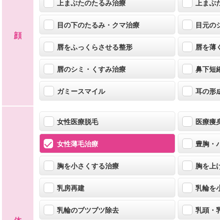
上まぶたのたるみ治療
上まぶ
目の下のたるみ・クマ治療
目元の
顔
唇をふっくらさせる整形
唇を薄
唇のシミ・くすみ治療
鼻下短
ガミースマイル
耳の形
女性医療脱毛
医療痩
女性薄毛治療
豊胸・
胸を小さくする治療
胸を上
乳房再建
乳輪を
乳輪のブツブツ除去
乳頭・