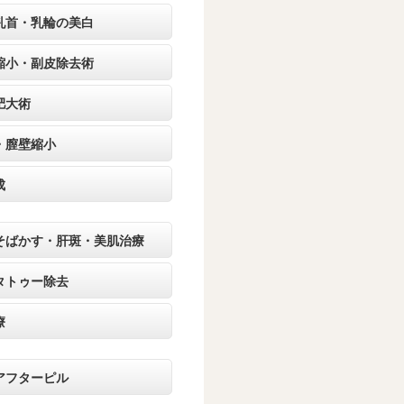
乳首・乳輪の美白
縮小・副皮除去術
肥大術
・膣壁縮小
成
そばかす・肝斑・美肌治療
タトゥー除去
療
アフターピル